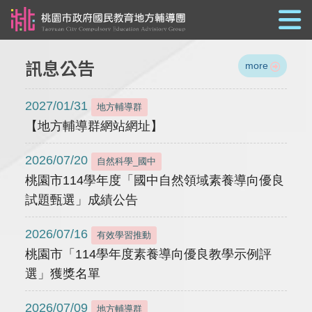
跳到主要內容
訊息公告
more
2027/01/31
地方輔導群
【地方輔導群網站網址】
2026/07/20
自然科學_國中
桃園市114學年度「國中自然領域素養導向優良
試題甄選」成績公告
2026/07/16
有效學習推動
桃園市「114學年度素養導向優良教學示例評
選」獲獎名單
2026/07/09
地方輔導群