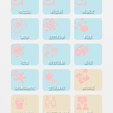
本土語
新住民
英語文
數學
自然科學
科技
社會
綜合活動
藝術
健康與體育
生活課程
跨領域
人權教育
性別平等教育
雙語