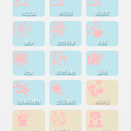
本土語
新住民
英語文
數學
自然科學
科技
社會
綜合活動
藝術
健康與體育
生活課程
跨領域
人權教育
性別平等教育
雙語