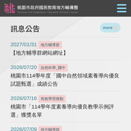
跳到主要內容
訊息公告
more
2027/01/31
地方輔導群
【地方輔導群網站網址】
2026/07/20
自然科學_國中
桃園市114學年度「國中自然領域素養導向優良
試題甄選」成績公告
2026/07/16
有效學習推動
桃園市「114學年度素養導向優良教學示例評
選」獲獎名單
2026/07/09
地方輔導群