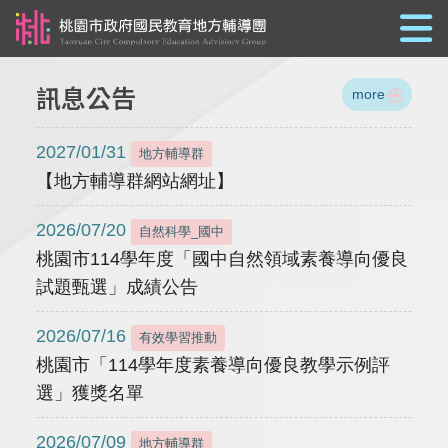
跳到主要內容
訊息公告
more
2027/01/31
地方輔導群
【地方輔導群網站網址】
2026/07/20
自然科學_國中
桃園市114學年度「國中自然領域素養導向優良
試題甄選」成績公告
2026/07/16
有效學習推動
桃園市「114學年度素養導向優良教學示例評
選」獲獎名單
2026/07/09
地方輔導群