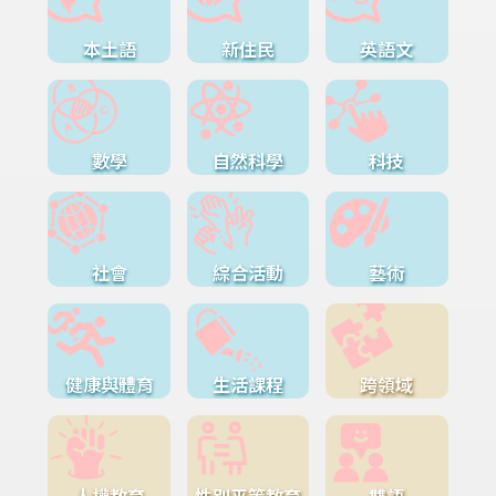
本土語
新住民
英語文
數學
自然科學
科技
社會
綜合活動
藝術
健康與體育
生活課程
跨領域
人權教育
性別平等教育
雙語