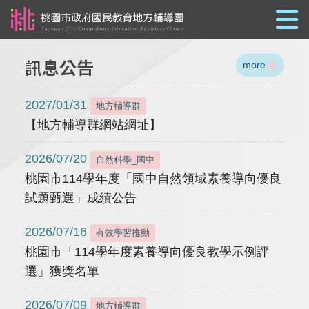
跳到主要內容
訊息公告
more
2027/01/31
地方輔導群
【地方輔導群網站網址】
2026/07/20
自然科學_國中
桃園市114學年度「國中自然領域素養導向優良
試題甄選」成績公告
2026/07/16
有效學習推動
桃園市「114學年度素養導向優良教學示例評
選」獲獎名單
2026/07/09
地方輔導群