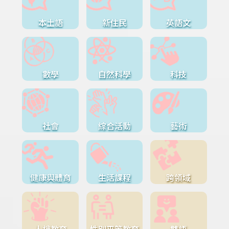
本土語
新住民
英語文
數學
自然科學
科技
社會
綜合活動
藝術
健康與體育
生活課程
跨領域
人權教育
性別平等教育
雙語