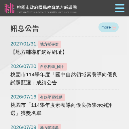
跳到主要內容
訊息公告
more
2027/01/31
地方輔導群
【地方輔導群網站網址】
2026/07/20
自然科學_國中
桃園市114學年度「國中自然領域素養導向優良
試題甄選」成績公告
2026/07/16
有效學習推動
桃園市「114學年度素養導向優良教學示例評
選」獲獎名單
2026/07/09
地方輔導群