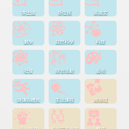
本土語
新住民
英語文
數學
自然科學
科技
社會
綜合活動
藝術
健康與體育
生活課程
跨領域
人權教育
性別平等教育
雙語