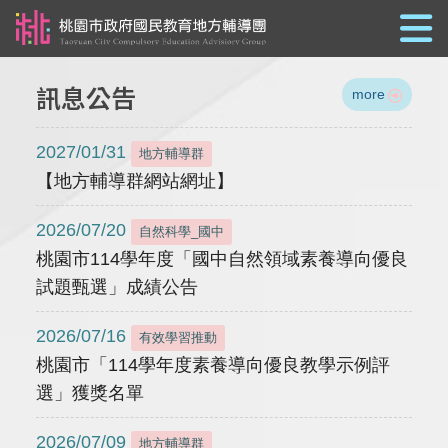
跳到主要內容
訊息公告
more
2027/01/31
地方輔導群
【地方輔導群網站網址】
2026/07/20
自然科學_國中
桃園市114學年度「國中自然領域素養導向優良
試題甄選」成績公告
2026/07/16
有效學習推動
桃園市「114學年度素養導向優良教學示例評
選」獲獎名單
2026/07/09
地方輔導群