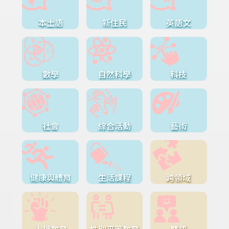
本土語
新住民
英語文
數學
自然科學
科技
社會
綜合活動
藝術
健康與體育
生活課程
跨領域
人權教育
性別平等教育
雙語