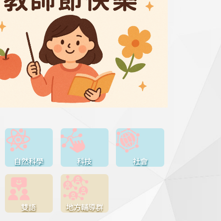
自然科學
科技
社會
雙語
地方輔導群