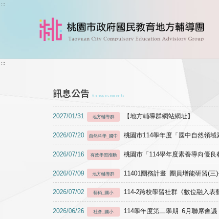
跳到主要內容
:::
:::
訊息公告
Announcements
2027/01/31
【地方輔導群網站網址】
地方輔導群
2026/07/20
桃園市114學年度「國中自然領
自然科學_國中
2026/07/16
桃園市「114學年度素養導向優
有效學習推動
2026/07/09
11401團務計畫 團員增能研習(三
地方輔導群
2026/07/02
114-2跨校學習社群《數位融入
藝術_國小
2026/06/26
114學年度第二學期 6月聯席會議
社會_國小