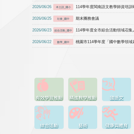
2026/06/26
114學年度閩南語文教學師資培訓研習於1
本土語_國小
2026/06/25
期末團務會議
社會_國中
2026/06/23
114學年度全市綜合活動領域召集人
綜合活動_國中
2026/06/22
桃園市114學年度「國中數學領
數學_國中
有效學習推動
精進教學推動
國語文
綜合活動
藝術
健康與體育