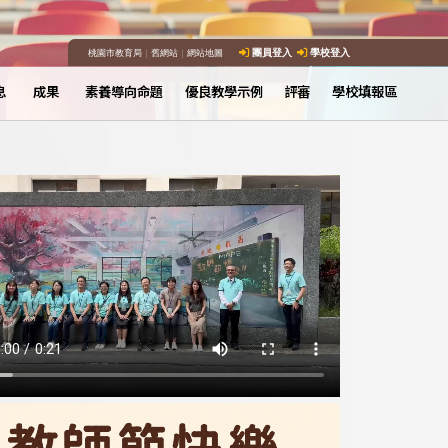
桃園市教育局
｜
舊網站
｜
網站地圖
團員登入
學校登入
息
成果
素養導向命題
優良教學示例
評審
學校填報區