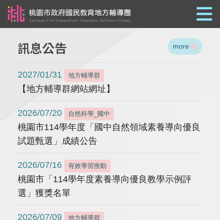
跳到主要內容
訊息公告
more
2027/01/31
地方輔導群
【地方輔導群網站網址】
2026/07/20
自然科學_國中
桃園市114學年度「國中自然領域素養導向優良
試題甄選」成績公告
2026/07/16
有效學習推動
桃園市「114學年度素養導向優良教學示例評
選」獲獎名單
2026/07/09
地方輔導群