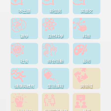
本土語
新住民
英語文
數學
自然科學
科技
社會
綜合活動
藝術
健康與體育
生活課程
跨領域
人權教育
性別平等教育
雙語