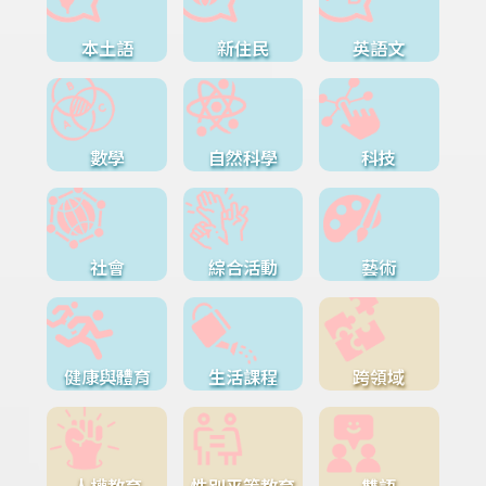
本土語
新住民
英語文
數學
自然科學
科技
社會
綜合活動
藝術
健康與體育
生活課程
跨領域
人權教育
性別平等教育
雙語