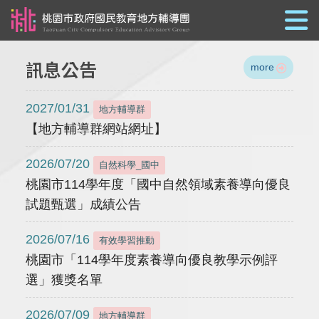
跳到主要內容
訊息公告
more
2027/01/31
地方輔導群
【地方輔導群網站網址】
2026/07/20
自然科學_國中
桃園市114學年度「國中自然領域素養導向優良
試題甄選」成績公告
2026/07/16
有效學習推動
桃園市「114學年度素養導向優良教學示例評
選」獲獎名單
2026/07/09
地方輔導群