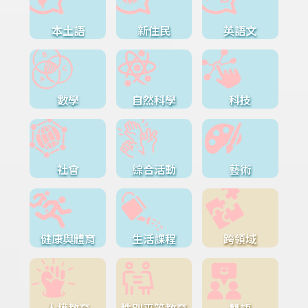
本土語
新住民
英語文
數學
自然科學
科技
社會
綜合活動
藝術
健康與體育
生活課程
跨領域
人權教育
性別平等教育
雙語