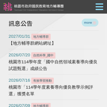
跳到主要內容
訊息公告
more
2027/01/31
地方輔導群
【地方輔導群網站網址】
2026/07/20
自然科學_國中
桃園市114學年度「國中自然領域素養導向優良
試題甄選」成績公告
2026/07/16
有效學習推動
桃園市「114學年度素養導向優良教學示例評
選」獲獎名單
2026/07/09
地方輔導群