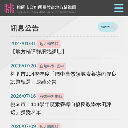
跳到主要內容
訊息公告
more
2027/01/31
地方輔導群
【地方輔導群網站網址】
2026/07/20
自然科學_國中
桃園市114學年度「國中自然領域素養導向優良
試題甄選」成績公告
2026/07/16
有效學習推動
桃園市「114學年度素養導向優良教學示例評
選」獲獎名單
2026/07/09
地方輔導群