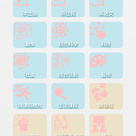
本土語
新住民
英語文
數學
自然科學
科技
社會
綜合活動
藝術
健康與體育
生活課程
跨領域
人權教育
性別平等教育
雙語