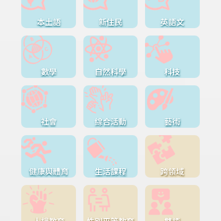
本土語
新住民
英語文
數學
自然科學
科技
社會
綜合活動
藝術
健康與體育
生活課程
跨領域
人權教育
性別平等教育
雙語