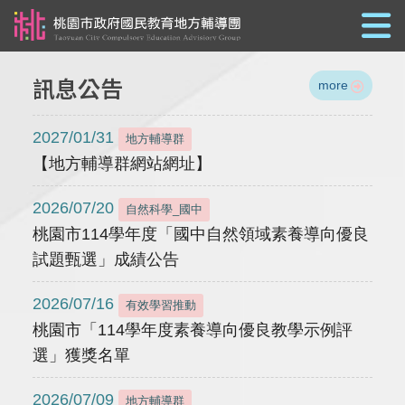
跳到主要內容
訊息公告
more
2027/01/31
地方輔導群
【地方輔導群網站網址】
2026/07/20
自然科學_國中
桃園市114學年度「國中自然領域素養導向優良
試題甄選」成績公告
2026/07/16
有效學習推動
桃園市「114學年度素養導向優良教學示例評
選」獲獎名單
2026/07/09
地方輔導群