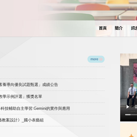
首頁
簡介
訊
more
域素養導向優良試題甄選」成績公告
良教學示例評選」獲獎名單
)-科技輔助自主學習:Gemini的實作與應用
表藝教案設計》_國小表藝組