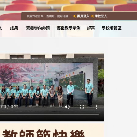
桃園市教育局
｜
舊網站
｜
網站地圖
團員登入
學校登入
息
成果
素養導向命題
優良教學示例
評審
學校填報區