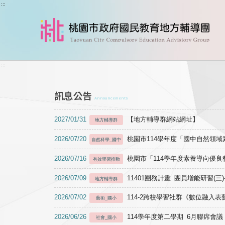
跳到主要內容
:::
:::
訊息公告
Announcements
2027/01/31
【地方輔導群網站網址】
地方輔導群
2026/07/20
桃園市114學年度「國中自然領
自然科學_國中
2026/07/16
桃園市「114學年度素養導向優
有效學習推動
2026/07/09
11401團務計畫 團員增能研習(三
地方輔導群
2026/07/02
114-2跨校學習社群《數位融入
藝術_國小
2026/06/26
114學年度第二學期 6月聯席會議
社會_國小