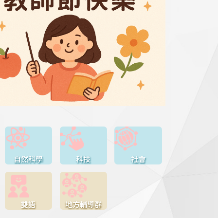
自然科學
科技
社會
雙語
地方輔導群