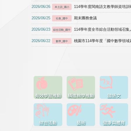
2026/06/26
114學年度閩南語文教學師資培訓研習於1
本土語_國小
2026/06/25
期末團務會議
社會_國中
2026/06/23
114學年度全市綜合活動領域召集人
綜合活動_國中
2026/06/22
桃園市114學年度「國中數學領
數學_國中
有效學習推動
精進教學推動
國語文
綜合活動
藝術
健康與體育