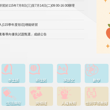
15年7月8日(三)至7月14日(二)09:00-16:00辦理
(115學年度領召)增能研習
域素養導向優良試題甄選」成績公告
本土語
新住民
英語文
數學
生活課程
跨領域
人權教育
性別平等教育