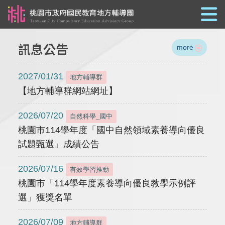
跳到主要內容
訊息公告
more
2027/01/31
地方輔導群
【地方輔導群網站網址】
2026/07/20
自然科學_國中
桃園市114學年度「國中自然領域素養導向優良
試題甄選」成績公告
2026/07/16
有效學習推動
桃園市「114學年度素養導向優良教學示例評
選」獲獎名單
2026/07/09
地方輔導群