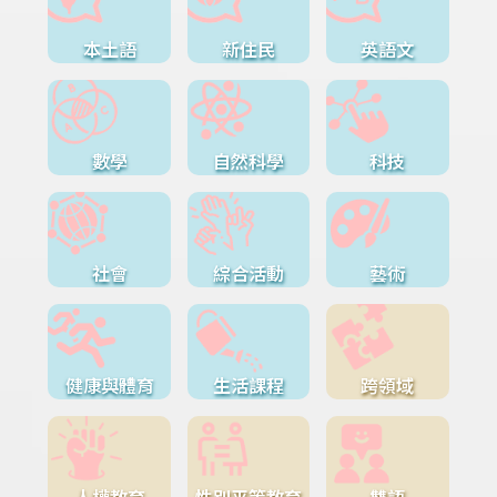
本土語
新住民
英語文
數學
自然科學
科技
社會
綜合活動
藝術
健康與體育
生活課程
跨領域
人權教育
性別平等教育
雙語