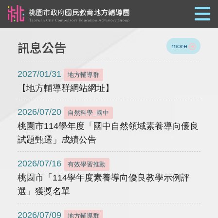
跳到主要內容
訊息公告
more
2027/01/31
地方輔導群
【地方輔導群網站網址】
2026/07/20
自然科學_國中
桃園市114學年度「國中自然領域素養導向優良
試題甄選」成績公告
2026/07/16
有效學習推動
桃園市「114學年度素養導向優良教學示例評
選」獲獎名單
2026/07/09
地方輔導群