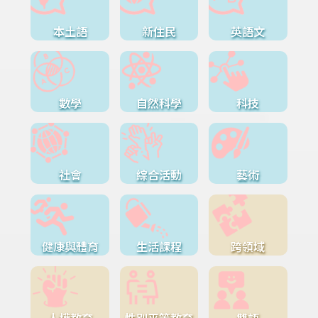
本土語
新住民
英語文
數學
自然科學
科技
社會
綜合活動
藝術
健康與體育
生活課程
跨領域
人權教育
性別平等教育
雙語