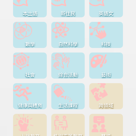
本土語
新住民
英語文
數學
自然科學
科技
社會
綜合活動
藝術
健康與體育
生活課程
跨領域
人權教育
性別平等教育
雙語