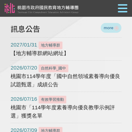
跳到主要內容
訊息公告
more
2027/01/31
地方輔導群
【地方輔導群網站網址】
2026/07/20
自然科學_國中
桃園市114學年度「國中自然領域素養導向優良
試題甄選」成績公告
2026/07/16
有效學習推動
桃園市「114學年度素養導向優良教學示例評
選」獲獎名單
2026/07/09
地方輔導群