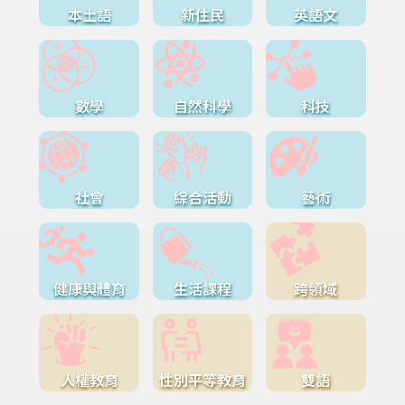
本土語
新住民
英語文
數學
自然科學
科技
社會
綜合活動
藝術
健康與體育
生活課程
跨領域
人權教育
性別平等教育
雙語