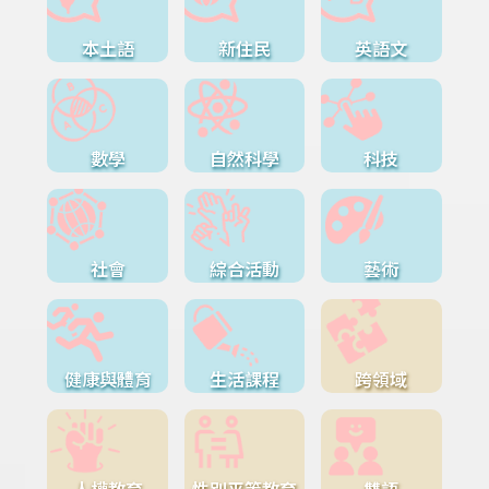
本土語
新住民
英語文
數學
自然科學
科技
社會
綜合活動
藝術
健康與體育
生活課程
跨領域
人權教育
性別平等教育
雙語