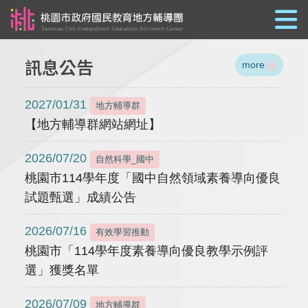
跳到主要內容
訊息公告
more
2027/01/31
地方輔導群
【地方輔導群網站網址】
2026/07/20
自然科學_國中
桃園市114學年度「國中自然領域素養導向優良
試題甄選」成績公告
2026/07/16
有效學習推動
桃園市「114學年度素養導向優良教學示例評
選」獲獎名單
2026/07/09
地方輔導群