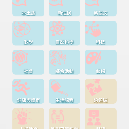
本土語
新住民
英語文
數學
自然科學
科技
社會
綜合活動
藝術
健康與體育
生活課程
跨領域
人權教育
性別平等教育
雙語