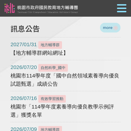
跳到主要內容
訊息公告
more
2027/01/31
地方輔導群
【地方輔導群網站網址】
2026/07/20
自然科學_國中
桃園市114學年度「國中自然領域素養導向優良
試題甄選」成績公告
2026/07/16
有效學習推動
桃園市「114學年度素養導向優良教學示例評
選」獲獎名單
2026/07/09
地方輔導群