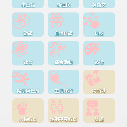
本土語
新住民
英語文
數學
自然科學
科技
社會
綜合活動
藝術
健康與體育
生活課程
跨領域
人權教育
性別平等教育
雙語