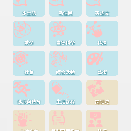
本土語
新住民
英語文
數學
自然科學
科技
社會
綜合活動
藝術
健康與體育
生活課程
跨領域
人權教育
性別平等教育
雙語