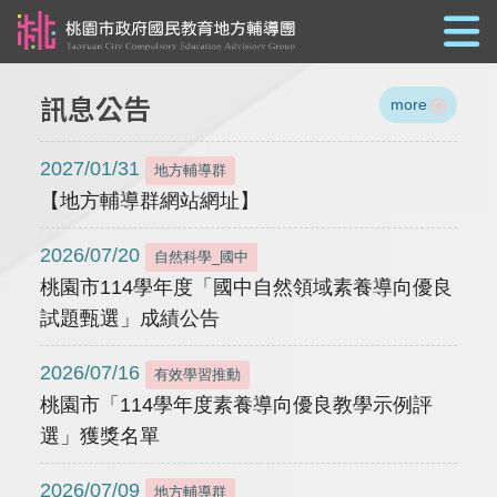
跳到主要內容
訊息公告
more
2027/01/31
地方輔導群
【地方輔導群網站網址】
2026/07/20
自然科學_國中
桃園市114學年度「國中自然領域素養導向優良
試題甄選」成績公告
2026/07/16
有效學習推動
桃園市「114學年度素養導向優良教學示例評
選」獲獎名單
2026/07/09
地方輔導群