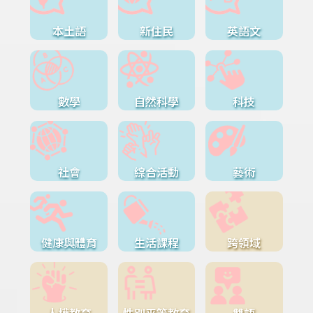
本土語
新住民
英語文
數學
自然科學
科技
社會
綜合活動
藝術
健康與體育
生活課程
跨領域
人權教育
性別平等教育
雙語