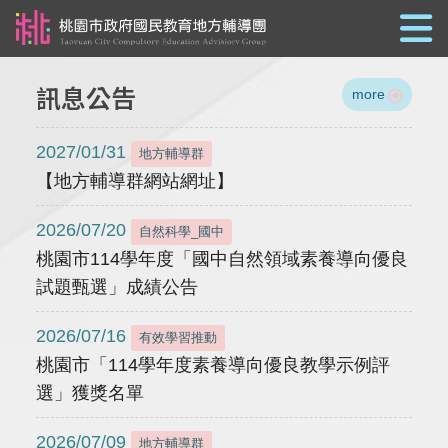
跳到主要內容
訊息公告
more
2027/01/31
地方輔導群
【地方輔導群網站網址】
2026/07/20
自然科學_國中
桃園市114學年度「國中自然領域素養導向優良
試題甄選」成績公告
2026/07/16
有效學習推動
桃園市「114學年度素養導向優良教學示例評
選」獲獎名單
2026/07/09
地方輔導群