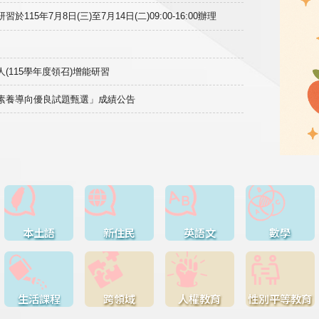
15年7月8日(三)至7月14日(二)09:00-16:00辦理
(115學年度領召)增能研習
域素養導向優良試題甄選」成績公告
本土語
新住民
英語文
數學
生活課程
跨領域
人權教育
性別平等教育