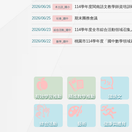
2026/06/26
114學年度閩南語文教學師資培訓研習於1
本土語_國小
2026/06/25
期末團務會議
社會_國中
2026/06/23
114學年度全市綜合活動領域召集人
綜合活動_國中
2026/06/22
桃園市114學年度「國中數學領
數學_國中
有效學習推動
精進教學推動
國語文
綜合活動
藝術
健康與體育