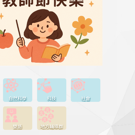
自然科學
科技
社會
雙語
地方輔導群