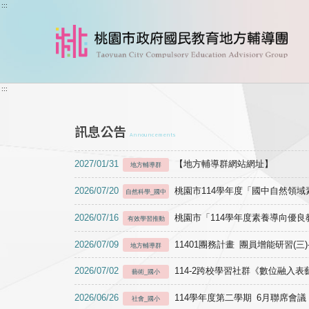
跳到主要內容
:::
:::
訊息公告
Announcements
2027/01/31
【地方輔導群網站網址】
地方輔導群
2026/07/20
桃園市114學年度「國中自然領
自然科學_國中
2026/07/16
桃園市「114學年度素養導向優
有效學習推動
2026/07/09
11401團務計畫 團員增能研習(三
地方輔導群
2026/07/02
114-2跨校學習社群《數位融入
藝術_國小
2026/06/26
114學年度第二學期 6月聯席會議
社會_國小