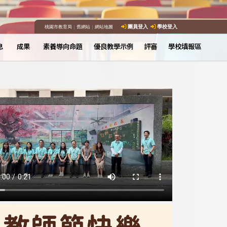
桃園市教育局
｜
舊網站
｜
網站地圖
團員登入
學校登入
息
成果
素養導向命題
優良教學示例
評審
學校填報區