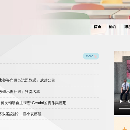
首頁
簡介
訊
more
域素養導向優良試題甄選」成績公告
良教學示例評選」獲獎名單
)-科技輔助自主學習:Gemini的實作與應用
表藝教案設計》_國小表藝組