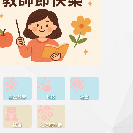
自然科學
科技
社會
雙語
地方輔導群