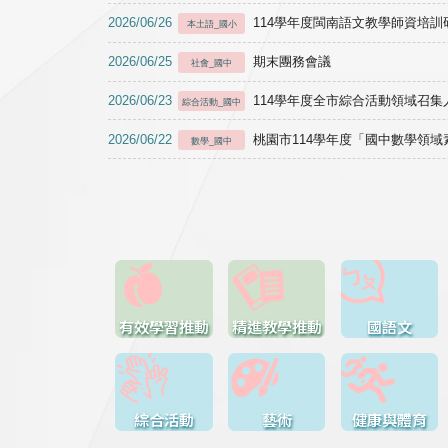
2026/06/26
114學年度閩南語文教學師資培訓研習於1
本土語_國小
2026/06/25
期末團務會議
社會_國中
2026/06/23
114學年度全市綜合活動領域召集人
綜合活動_國中
2026/06/22
桃園市114學年度「國中數學領
數學_國中
有效學習推動
精進教學推動
國語文
綜合活動
藝術
健康與體育