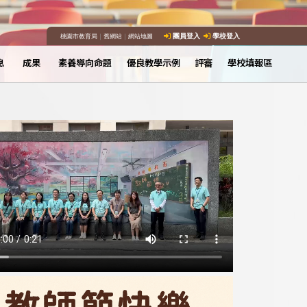
桃園市教育局
｜
舊網站
｜
網站地圖
團員登入
學校登入
息
成果
素養導向命題
優良教學示例
評審
學校填報區