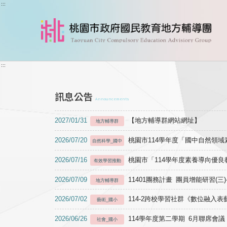
跳到主要內容
:::
:::
訊息公告
Announcements
2027/01/31
【地方輔導群網站網址】
地方輔導群
2026/07/20
桃園市114學年度「國中自然領
自然科學_國中
2026/07/16
桃園市「114學年度素養導向優
有效學習推動
2026/07/09
11401團務計畫 團員增能研習(三
地方輔導群
2026/07/02
114-2跨校學習社群《數位融入
藝術_國小
2026/06/26
114學年度第二學期 6月聯席會議
社會_國小