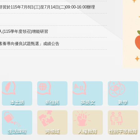
15年7月8日(三)至7月14日(二)09:00-16:00辦理
(115學年度領召)增能研習
域素養導向優良試題甄選」成績公告
本土語
新住民
英語文
數學
生活課程
跨領域
人權教育
性別平等教育