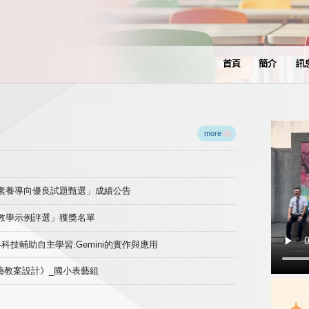
首頁
簡介
訊
more
域素養導向優良試題甄選」成績公告
良教學示例評選」獲獎名單
)-科技輔助自主學習:Gemini的實作與應用
表藝教案設計》_國小表藝組