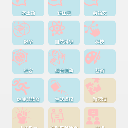
本土語
新住民
英語文
數學
自然科學
科技
社會
綜合活動
藝術
健康與體育
生活課程
跨領域
人權教育
性別平等教育
雙語