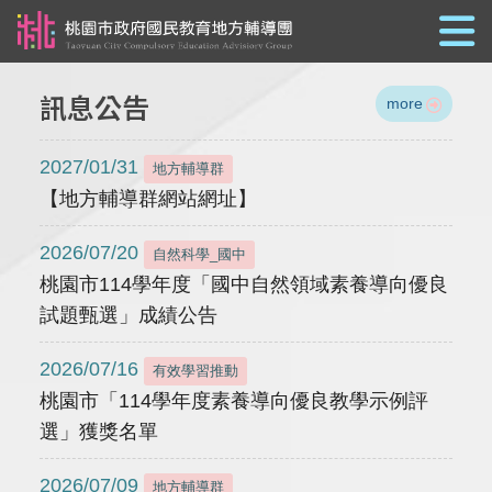
跳到主要內容
訊息公告
more
2027/01/31
地方輔導群
【地方輔導群網站網址】
2026/07/20
自然科學_國中
桃園市114學年度「國中自然領域素養導向優良
試題甄選」成績公告
2026/07/16
有效學習推動
桃園市「114學年度素養導向優良教學示例評
選」獲獎名單
2026/07/09
地方輔導群