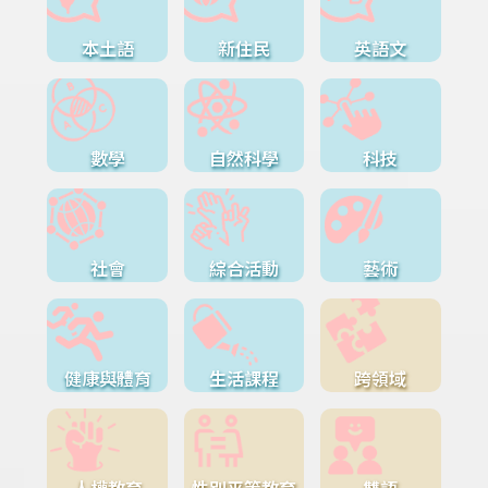
本土語
新住民
英語文
數學
自然科學
科技
社會
綜合活動
藝術
健康與體育
生活課程
跨領域
人權教育
性別平等教育
雙語