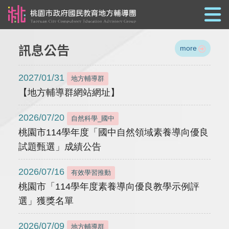
跳到主要內容
訊息公告
more
2027/01/31
地方輔導群
【地方輔導群網站網址】
2026/07/20
自然科學_國中
桃園市114學年度「國中自然領域素養導向優良
試題甄選」成績公告
2026/07/16
有效學習推動
桃園市「114學年度素養導向優良教學示例評
選」獲獎名單
2026/07/09
地方輔導群