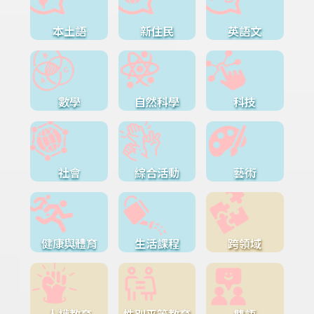
本土語
新住民
英語文
數學
自然科學
科技
社會
綜合活動
藝術
健康與體育
生活課程
跨領域
人權教育
性別平等教育
雙語