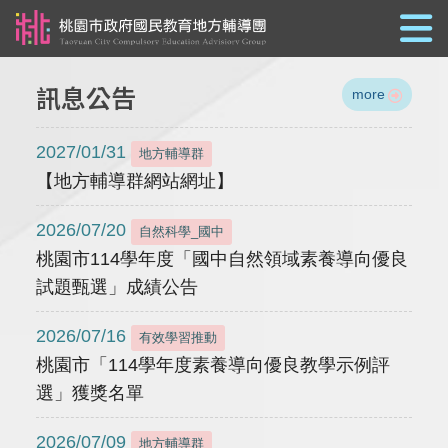
跳到主要內容
訊息公告
more
2027/01/31
地方輔導群
【地方輔導群網站網址】
2026/07/20
自然科學_國中
桃園市114學年度「國中自然領域素養導向優良
試題甄選」成績公告
2026/07/16
有效學習推動
桃園市「114學年度素養導向優良教學示例評
選」獲獎名單
2026/07/09
地方輔導群