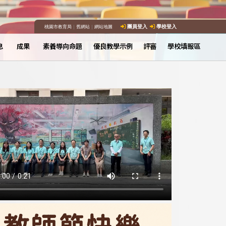
桃園市教育局
｜
舊網站
｜
網站地圖
團員登入
學校登入
息
成果
素養導向命題
優良教學示例
評審
學校填報區