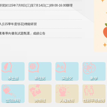
15年7月8日(三)至7月14日(二)09:00-16:00辦理
(115學年度領召)增能研習
域素養導向優良試題甄選」成績公告
本土語
新住民
英語文
數學
生活課程
跨領域
人權教育
性別平等教育