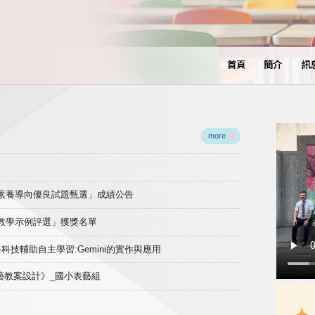
首頁
簡介
訊
more
域素養導向優良試題甄選」成績公告
良教學示例評選」獲獎名單
)-科技輔助自主學習:Gemini的實作與應用
表藝教案設計》_國小表藝組