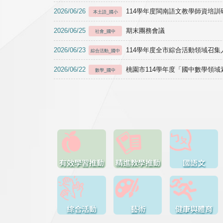
2026/06/26
114學年度閩南語文教學師資培訓研習於1
本土語_國小
2026/06/25
期末團務會議
社會_國中
2026/06/23
114學年度全市綜合活動領域召集人
綜合活動_國中
2026/06/22
桃園市114學年度「國中數學領
數學_國中
有效學習推動
精進教學推動
國語文
綜合活動
藝術
健康與體育