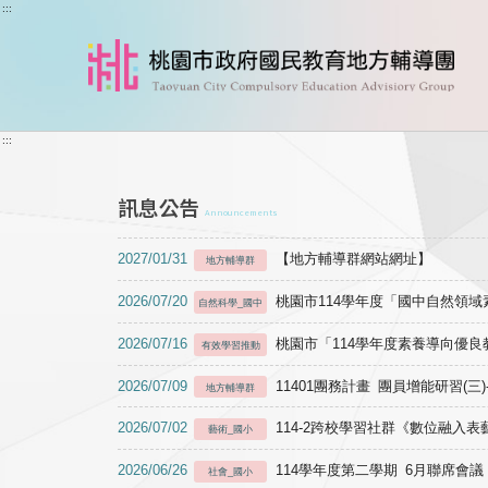
跳到主要內容
:::
:::
訊息公告
Announcements
2027/01/31
【地方輔導群網站網址】
地方輔導群
2026/07/20
桃園市114學年度「國中自然領
自然科學_國中
2026/07/16
桃園市「114學年度素養導向優
有效學習推動
2026/07/09
11401團務計畫 團員增能研習(三
地方輔導群
2026/07/02
114-2跨校學習社群《數位融入
藝術_國小
2026/06/26
114學年度第二學期 6月聯席會議
社會_國小