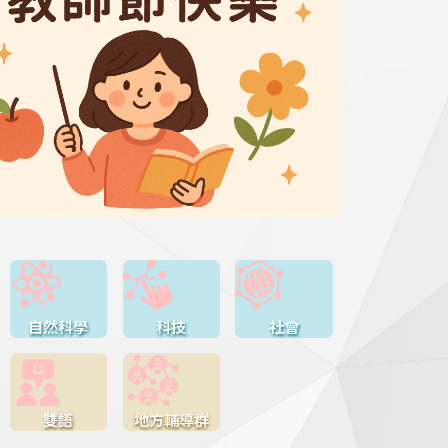
自然科學
科技
社會
雙語
地方輔導群