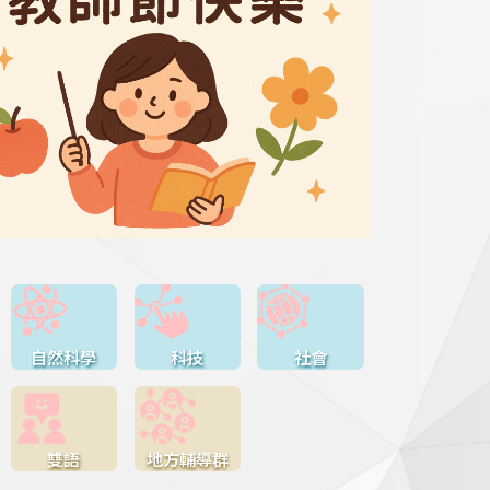
自然科學
科技
社會
雙語
地方輔導群