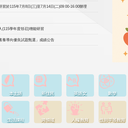
15年7月8日(三)至7月14日(二)09:00-16:00辦理
(115學年度領召)增能研習
域素養導向優良試題甄選」成績公告
本土語
新住民
英語文
數學
生活課程
跨領域
人權教育
性別平等教育