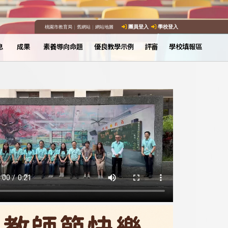
桃園市教育局
｜
舊網站
｜
網站地圖
團員登入
學校登入
息
成果
素養導向命題
優良教學示例
評審
學校填報區