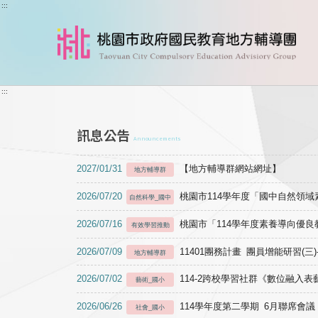
跳到主要內容
:::
:::
訊息公告
Announcements
2027/01/31
【地方輔導群網站網址】
地方輔導群
2026/07/20
桃園市114學年度「國中自然領
自然科學_國中
2026/07/16
桃園市「114學年度素養導向優
有效學習推動
2026/07/09
11401團務計畫 團員增能研習(三
地方輔導群
2026/07/02
114-2跨校學習社群《數位融入
藝術_國小
2026/06/26
114學年度第二學期 6月聯席會議
社會_國小