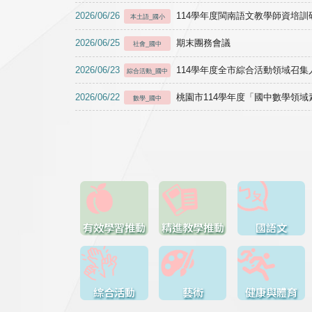
2026/06/26
114學年度閩南語文教學師資培訓研習於1
本土語_國小
2026/06/25
期末團務會議
社會_國中
2026/06/23
114學年度全市綜合活動領域召集人
綜合活動_國中
2026/06/22
桃園市114學年度「國中數學領
數學_國中
有效學習推動
精進教學推動
國語文
綜合活動
藝術
健康與體育