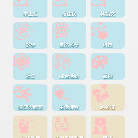
本土語
新住民
英語文
數學
自然科學
科技
社會
綜合活動
藝術
健康與體育
生活課程
跨領域
人權教育
性別平等教育
雙語