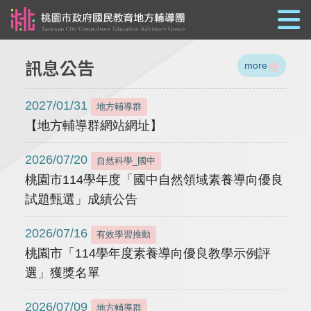
跳到主要內容
訊息公告
more
2027/01/31
地方輔導群
【地方輔導群網站網址】
2026/07/20
自然科學_國中
桃園市114學年度「國中自然領域素養導向優良
試題甄選」成績公告
2026/07/16
有效學習推動
桃園市「114學年度素養導向優良教學示例評
選」獲獎名單
2026/07/09
地方輔導群