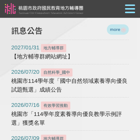
跳到主要內容
訊息公告
more
2027/01/31
地方輔導群
【地方輔導群網站網址】
2026/07/20
自然科學_國中
桃園市114學年度「國中自然領域素養導向優良
試題甄選」成績公告
2026/07/16
有效學習推動
桃園市「114學年度素養導向優良教學示例評
選」獲獎名單
2026/07/09
地方輔導群