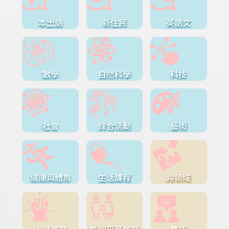
本土語
新住民
英語文
數學
自然科學
科技
社會
綜合活動
藝術
健康與體育
生活課程
跨領域
人權教育
性別平等教育
雙語