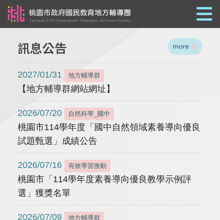
跳到主要內容
訊息公告
more
2027/01/31
地方輔導群
【地方輔導群網站網址】
2026/07/20
自然科學_國中
桃園市114學年度「國中自然領域素養導向優良
試題甄選」成績公告
2026/07/16
有效學習推動
桃園市「114學年度素養導向優良教學示例評
選」獲獎名單
2026/07/09
地方輔導群