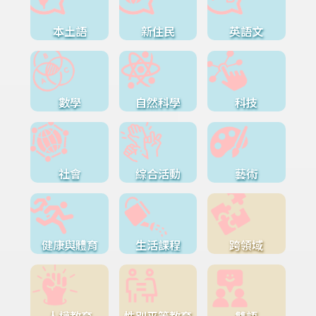
本土語
新住民
英語文
數學
自然科學
科技
社會
綜合活動
藝術
健康與體育
生活課程
跨領域
人權教育
性別平等教育
雙語