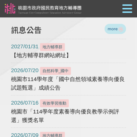
跳到主要內容
訊息公告
more
2027/01/31
地方輔導群
【地方輔導群網站網址】
2026/07/20
自然科學_國中
桃園市114學年度「國中自然領域素養導向優良
試題甄選」成績公告
2026/07/16
有效學習推動
桃園市「114學年度素養導向優良教學示例評
選」獲獎名單
2026/07/09
地方輔導群