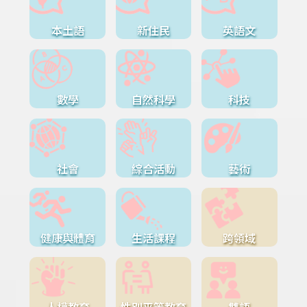
本土語
新住民
英語文
數學
自然科學
科技
社會
綜合活動
藝術
健康與體育
生活課程
跨領域
人權教育
性別平等教育
雙語