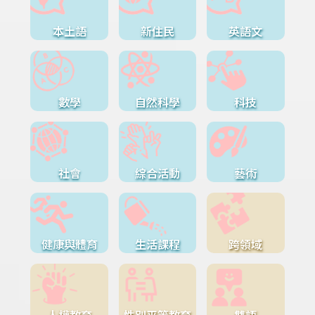
本土語
新住民
英語文
數學
自然科學
科技
社會
綜合活動
藝術
健康與體育
生活課程
跨領域
人權教育
性別平等教育
雙語