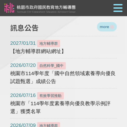
跳到主要內容
訊息公告
more
2027/01/31
地方輔導群
【地方輔導群網站網址】
2026/07/20
自然科學_國中
桃園市114學年度「國中自然領域素養導向優良
試題甄選」成績公告
2026/07/16
有效學習推動
桃園市「114學年度素養導向優良教學示例評
選」獲獎名單
2026/07/09
地方輔導群