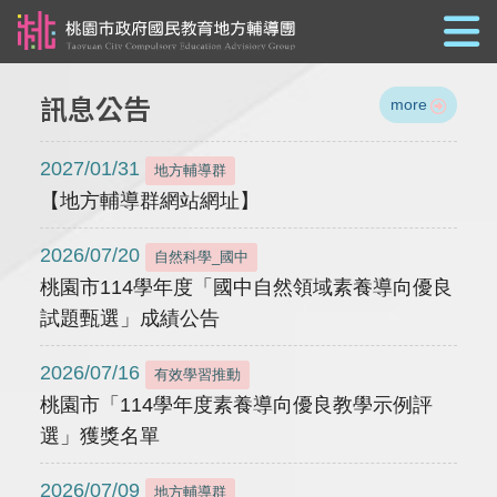
跳到主要內容
訊息公告
more
2027/01/31
地方輔導群
【地方輔導群網站網址】
2026/07/20
自然科學_國中
桃園市114學年度「國中自然領域素養導向優良
試題甄選」成績公告
2026/07/16
有效學習推動
桃園市「114學年度素養導向優良教學示例評
選」獲獎名單
2026/07/09
地方輔導群