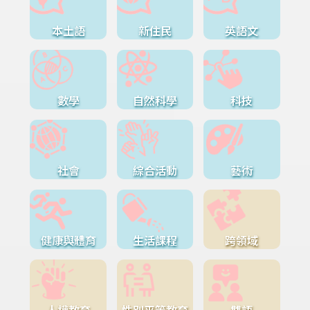
本土語
新住民
英語文
數學
自然科學
科技
社會
綜合活動
藝術
健康與體育
生活課程
跨領域
人權教育
性別平等教育
雙語