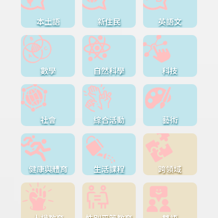
本土語
新住民
英語文
數學
自然科學
科技
社會
綜合活動
藝術
健康與體育
生活課程
跨領域
人權教育
性別平等教育
雙語