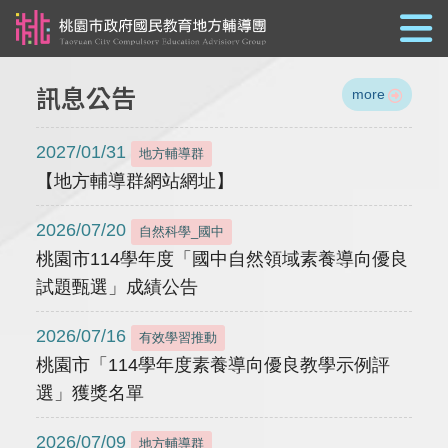
跳到主要內容
訊息公告
more
2027/01/31
地方輔導群
【地方輔導群網站網址】
2026/07/20
自然科學_國中
桃園市114學年度「國中自然領域素養導向優良
試題甄選」成績公告
2026/07/16
有效學習推動
桃園市「114學年度素養導向優良教學示例評
選」獲獎名單
2026/07/09
地方輔導群