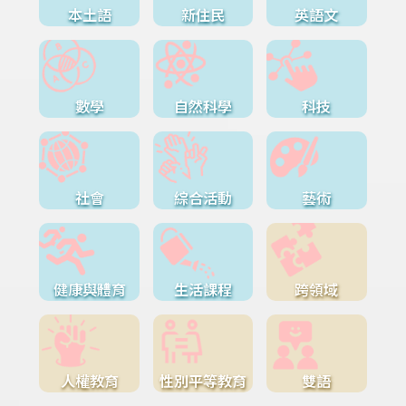
本土語
新住民
英語文
數學
自然科學
科技
社會
綜合活動
藝術
健康與體育
生活課程
跨領域
人權教育
性別平等教育
雙語