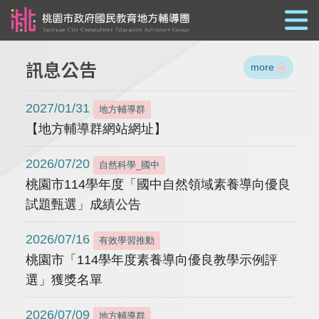
跳到主要內容
訊息公告
more
2027/01/31
地方輔導群
【地方輔導群網站網址】
2026/07/20
自然科學_國中
桃園市114學年度「國中自然領域素養導向優良
試題甄選」成績公告
2026/07/16
有效學習推動
桃園市「114學年度素養導向優良教學示例評
選」獲獎名單
2026/07/09
地方輔導群