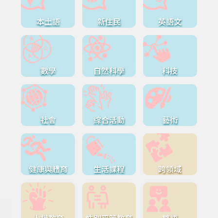
本土語
新住民
英語文
數學
自然科學
科技
社會
綜合活動
藝術
健康與體育
生活課程
跨領域
人權教育
性別平等教育
雙語