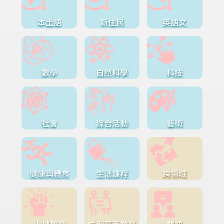
本土語
新住民
英語文
數學
自然科學
科技
社會
綜合活動
藝術
健康與體育
生活課程
跨領域
人權教育
性別平等教育
雙語