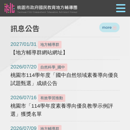
跳到主要內容
訊息公告
more
2027/01/31
地方輔導群
【地方輔導群網站網址】
2026/07/20
自然科學_國中
桃園市114學年度「國中自然領域素養導向優良
試題甄選」成績公告
2026/07/16
有效學習推動
桃園市「114學年度素養導向優良教學示例評
選」獲獎名單
2026/07/09
地方輔導群