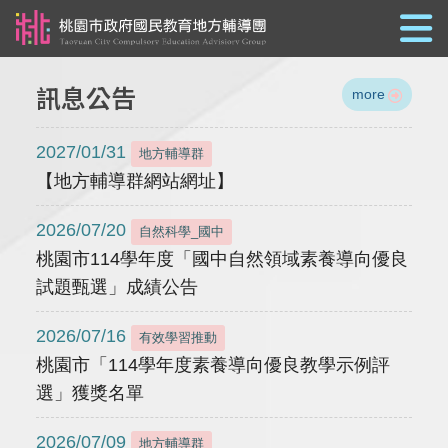
跳到主要內容
訊息公告
more
2027/01/31
地方輔導群
【地方輔導群網站網址】
2026/07/20
自然科學_國中
桃園市114學年度「國中自然領域素養導向優良
試題甄選」成績公告
2026/07/16
有效學習推動
桃園市「114學年度素養導向優良教學示例評
選」獲獎名單
2026/07/09
地方輔導群