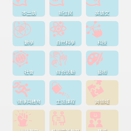
本土語
新住民
英語文
數學
自然科學
科技
社會
綜合活動
藝術
健康與體育
生活課程
跨領域
人權教育
性別平等教育
雙語