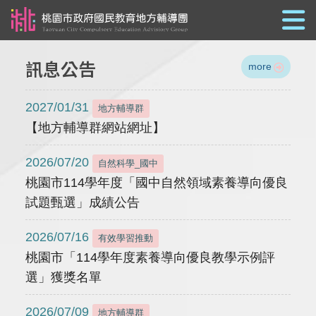
跳到主要內容
訊息公告
more
2027/01/31
地方輔導群
【地方輔導群網站網址】
2026/07/20
自然科學_國中
桃園市114學年度「國中自然領域素養導向優良
試題甄選」成績公告
2026/07/16
有效學習推動
桃園市「114學年度素養導向優良教學示例評
選」獲獎名單
2026/07/09
地方輔導群