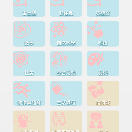
本土語
新住民
英語文
數學
自然科學
科技
社會
綜合活動
藝術
健康與體育
生活課程
跨領域
人權教育
性別平等教育
雙語