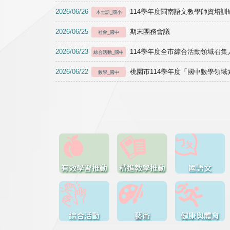
2026/06/26
114學年度閩南語文教學師資培訓研習於1
本土語_國小
2026/06/25
期末團務會議
社會_國中
2026/06/23
114學年度全市綜合活動領域召集人
綜合活動_國中
2026/06/22
桃園市114學年度「國中數學領
數學_國中
有效學習推動
精進教學推動
國語文
綜合活動
藝術
健康與體育