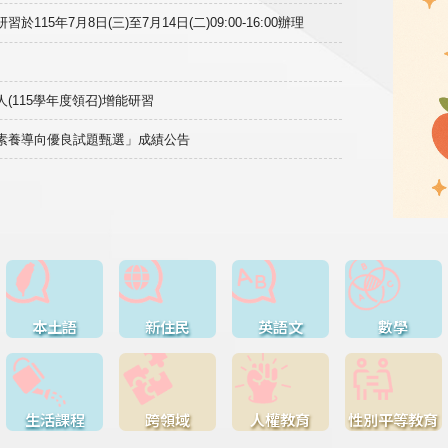
15年7月8日(三)至7月14日(二)09:00-16:00辦理
(115學年度領召)增能研習
域素養導向優良試題甄選」成績公告
本土語
新住民
英語文
數學
生活課程
跨領域
人權教育
性別平等教育