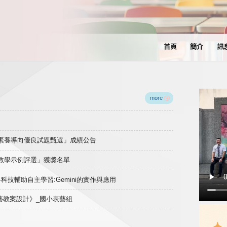
首頁
簡介
訊
more
域素養導向優良試題甄選」成績公告
良教學示例評選」獲獎名單
)-科技輔助自主學習:Gemini的實作與應用
表藝教案設計》_國小表藝組