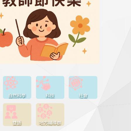
自然科學
科技
社會
雙語
地方輔導群