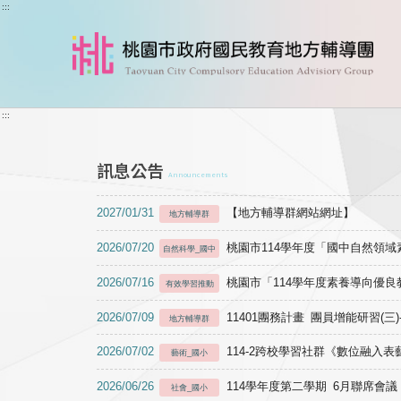
跳到主要內容
:::
:::
訊息公告
Announcements
2027/01/31
【地方輔導群網站網址】
地方輔導群
2026/07/20
桃園市114學年度「國中自然領
自然科學_國中
2026/07/16
桃園市「114學年度素養導向優
有效學習推動
2026/07/09
11401團務計畫 團員增能研習(三
地方輔導群
2026/07/02
114-2跨校學習社群《數位融入
藝術_國小
2026/06/26
114學年度第二學期 6月聯席會議
社會_國小