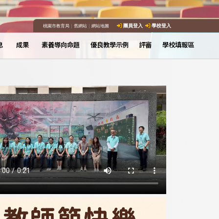
桃園市教育局
｜
舊網站
｜
網站地圖
團員登入
學校登入
息
成果
素養導向命題
優良教學示例
評審
學校填報區