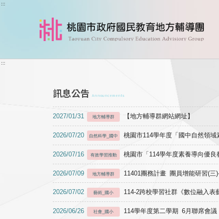
跳到主要內容
:::
:::
訊息公告
Announcements
2027/01/31
【地方輔導群網站網址】
地方輔導群
2026/07/20
桃園市114學年度「國中自然領
自然科學_國中
2026/07/16
桃園市「114學年度素養導向優
有效學習推動
2026/07/09
11401團務計畫 團員增能研習(三
地方輔導群
2026/07/02
114-2跨校學習社群《數位融入
藝術_國小
2026/06/26
114學年度第二學期 6月聯席會議
社會_國小