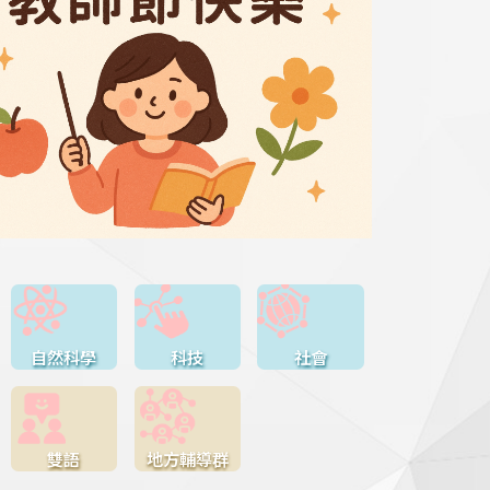
自然科學
科技
社會
雙語
地方輔導群