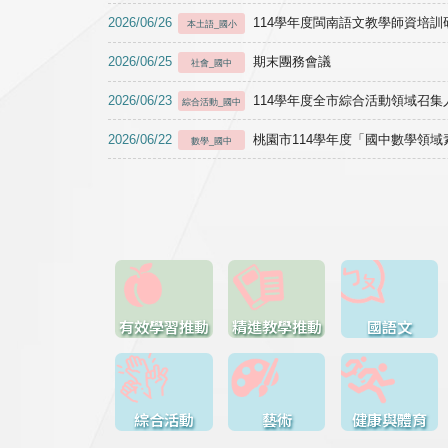
2026/06/26
114學年度閩南語文教學師資培訓研習於1
本土語_國小
2026/06/25
期末團務會議
社會_國中
2026/06/23
114學年度全市綜合活動領域召集人
綜合活動_國中
2026/06/22
桃園市114學年度「國中數學領
數學_國中
有效學習推動
精進教學推動
國語文
綜合活動
藝術
健康與體育