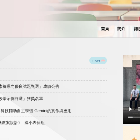
首頁
簡介
訊
more
域素養導向優良試題甄選」成績公告
良教學示例評選」獲獎名單
)-科技輔助自主學習:Gemini的實作與應用
表藝教案設計》_國小表藝組