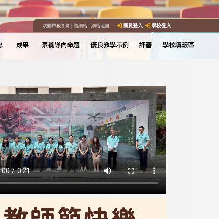
桃園市教育局
｜
舊網站
｜
網站地圖
團員登入
學校登入
息
成果
素養導向命題
優良教學示例
評審
學校填報區