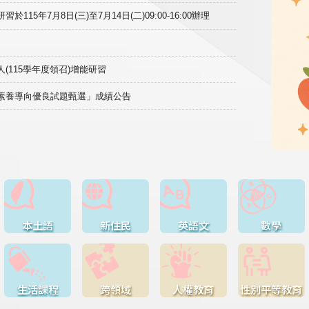
15年7月8日(三)至7月14日(二)09:00-16:00辦理
(115學年度領召)增能研習
域素養導向優良試題甄選」成績公告
本土語
新住民
英語文
數學
生活課程
跨領域
人權教育
性別平等教育