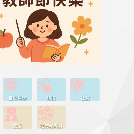
自然科學
科技
社會
雙語
地方輔導群