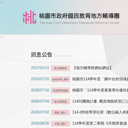
跳到主要內容
:::
:::
訊息公告
Announcements
2027/01/31
【地方輔導群網站網址】
地方輔導群
2026/07/20
桃園市114學年度「國中自然領
自然科學_國中
2026/07/16
桃園市「114學年度素養導向優
有效學習推動
2026/07/09
11401團務計畫 團員增能研習(三
地方輔導群
2026/07/02
114-2跨校學習社群《數位融入
藝術_國小
2026/06/26
114學年度第二學期 6月聯席會議
社會_國小