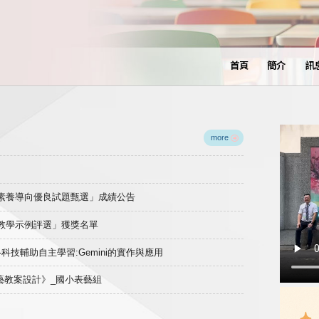
首頁
簡介
訊
more
域素養導向優良試題甄選」成績公告
良教學示例評選」獲獎名單
)-科技輔助自主學習:Gemini的實作與應用
表藝教案設計》_國小表藝組