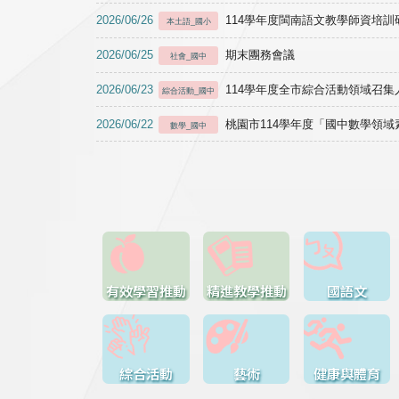
2026/06/26
114學年度閩南語文教學師資培訓研習於1
本土語_國小
2026/06/25
期末團務會議
社會_國中
2026/06/23
114學年度全市綜合活動領域召集人
綜合活動_國中
2026/06/22
桃園市114學年度「國中數學領
數學_國中
有效學習推動
精進教學推動
國語文
綜合活動
藝術
健康與體育