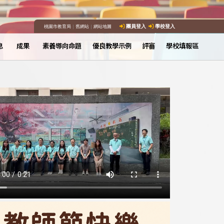
桃園市教育局
｜
舊網站
｜
網站地圖
團員登入
學校登入
息
成果
素養導向命題
優良教學示例
評審
學校填報區