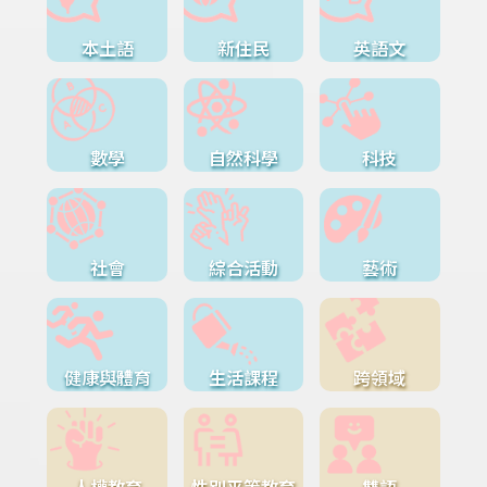
本土語
新住民
英語文
數學
自然科學
科技
社會
綜合活動
藝術
健康與體育
生活課程
跨領域
人權教育
性別平等教育
雙語