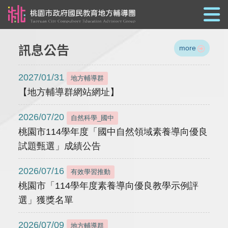
跳到主要內容
訊息公告
more
2027/01/31
地方輔導群
【地方輔導群網站網址】
2026/07/20
自然科學_國中
桃園市114學年度「國中自然領域素養導向優良
試題甄選」成績公告
2026/07/16
有效學習推動
桃園市「114學年度素養導向優良教學示例評
選」獲獎名單
2026/07/09
地方輔導群