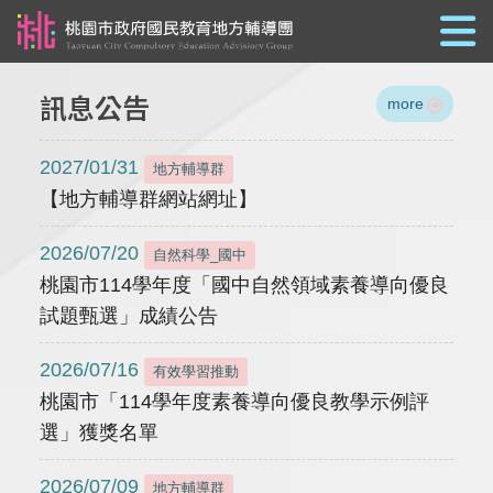
跳到主要內容
訊息公告
more
2027/01/31
地方輔導群
【地方輔導群網站網址】
2026/07/20
自然科學_國中
桃園市114學年度「國中自然領域素養導向優良
試題甄選」成績公告
2026/07/16
有效學習推動
桃園市「114學年度素養導向優良教學示例評
選」獲獎名單
2026/07/09
地方輔導群