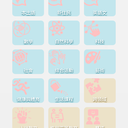
本土語
新住民
英語文
數學
自然科學
科技
社會
綜合活動
藝術
健康與體育
生活課程
跨領域
人權教育
性別平等教育
雙語