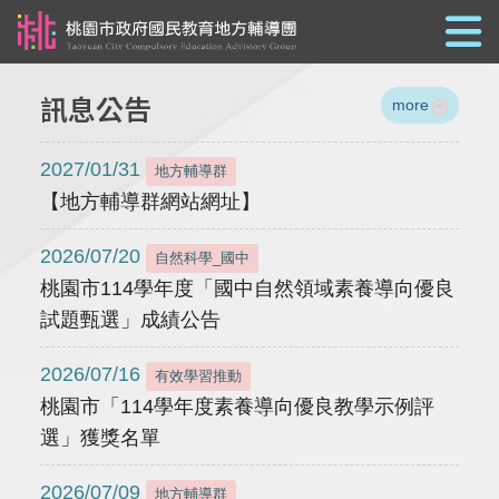
跳到主要內容
訊息公告
more
2027/01/31
地方輔導群
【地方輔導群網站網址】
2026/07/20
自然科學_國中
桃園市114學年度「國中自然領域素養導向優良
試題甄選」成績公告
2026/07/16
有效學習推動
桃園市「114學年度素養導向優良教學示例評
選」獲獎名單
2026/07/09
地方輔導群