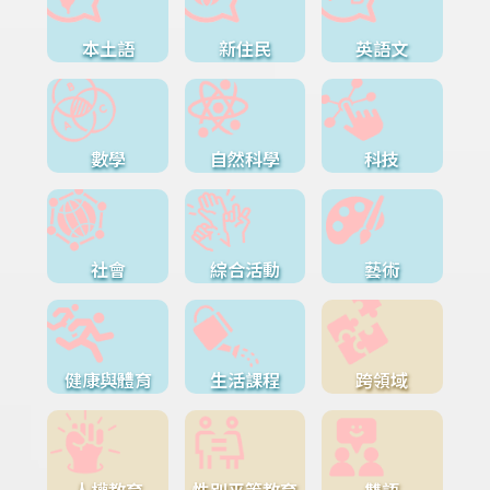
本土語
新住民
英語文
數學
自然科學
科技
社會
綜合活動
藝術
健康與體育
生活課程
跨領域
人權教育
性別平等教育
雙語