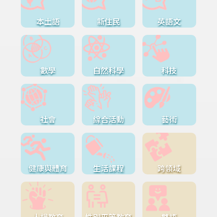
本土語
新住民
英語文
數學
自然科學
科技
社會
綜合活動
藝術
健康與體育
生活課程
跨領域
人權教育
性別平等教育
雙語