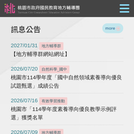
跳到主要內容
訊息公告
more
2027/01/31
地方輔導群
【地方輔導群網站網址】
2026/07/20
自然科學_國中
桃園市114學年度「國中自然領域素養導向優良
試題甄選」成績公告
2026/07/16
有效學習推動
桃園市「114學年度素養導向優良教學示例評
選」獲獎名單
2026/07/09
地方輔導群