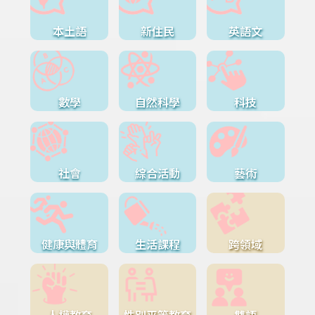
本土語
新住民
英語文
數學
自然科學
科技
社會
綜合活動
藝術
健康與體育
生活課程
跨領域
人權教育
性別平等教育
雙語