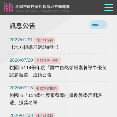
跳到主要內容
訊息公告
more
2027/01/31
地方輔導群
【地方輔導群網站網址】
2026/07/20
自然科學_國中
桃園市114學年度「國中自然領域素養導向優良
試題甄選」成績公告
2026/07/16
有效學習推動
桃園市「114學年度素養導向優良教學示例評
選」獲獎名單
2026/07/09
地方輔導群