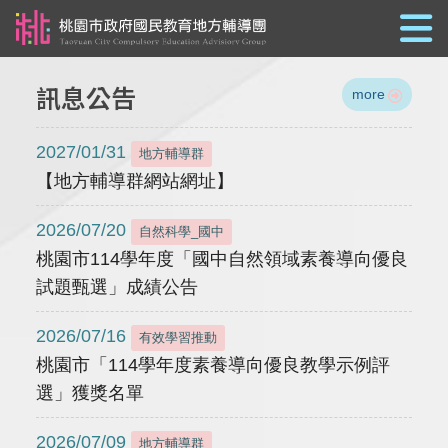
跳到主要內容
訊息公告
more
2027/01/31
地方輔導群
【地方輔導群網站網址】
2026/07/20
自然科學_國中
桃園市114學年度「國中自然領域素養導向優良
試題甄選」成績公告
2026/07/16
有效學習推動
桃園市「114學年度素養導向優良教學示例評
選」獲獎名單
2026/07/09
地方輔導群