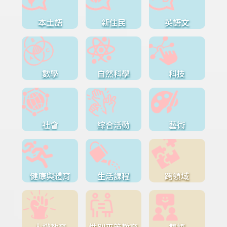
本土語
新住民
英語文
數學
自然科學
科技
社會
綜合活動
藝術
健康與體育
生活課程
跨領域
人權教育
性別平等教育
雙語